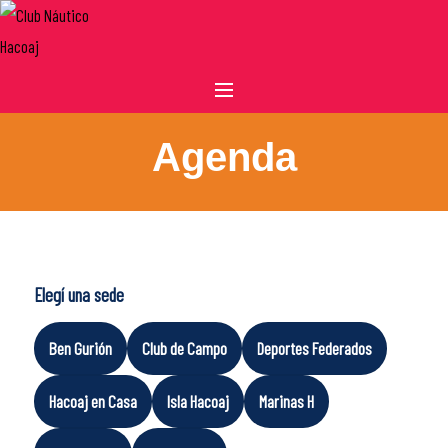
Skip
to
content
Agenda
Elegí una sede
Ben Gurión
Club de Campo
Deportes Federados
Hacoaj en Casa
Isla Hacoaj
Marinas H