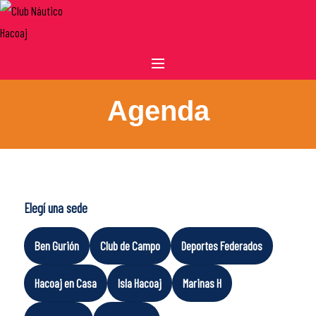
Skip
to
content
Agenda
Elegí una sede
Ben Gurión
Club de Campo
Deportes Federados
Hacoaj en Casa
Isla Hacoaj
Marinas H